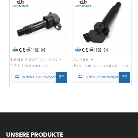
Beste Automobil 27301-
Autoteile
2B010 Bobina de
Hochleistungszündungsspul
Encendido Auto Car
90919-02239
Ignition Spule
In den Einkaufswagen
Motorzündungsspulen
In den Einkaufswagen
UNSERE PRODUKTE