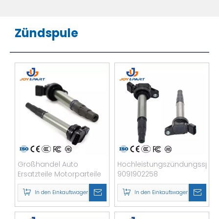
Zündspule
Großhandel Auto
Hochleistungszündungsspul
Ersatzteile Motorparteile
9091902258
Automobilzündung für
Zündspulenpack 90919-
Corolla 1.6L 90919-0225
In den Einkaufswagen
02258 für Corolla 1.8L
In den Einkaufswagen
RAV4 2008-2013
Japanisches Auto