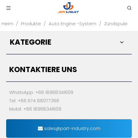
Heim
/
Produkte
/
Auto Engine -System
/
Zündspule
KATEGORIE
KONTAKTIERE UNS
WhatsApp: +86 18968341609
Tel: +86 574 88077366
Mobil: +86 18968341609
sales@part-industry.com