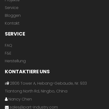
Service
Bloggen
Kontakt
SERVICE
FAQ
F&E
Herstellung
KONTAKTIERE UNS
2806 Tower A, Hebang-Gebäude, Nr. 933
n
Tiantong North Rd, Ningbo, China
Nancy Chen

sales@part-industry.com
