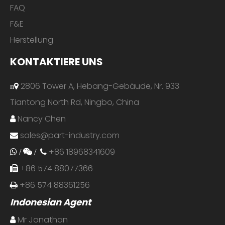
FAQ
F&E
Herstellung
KONTAKTIERE UNS
2806 Tower A, Hebang-Gebäude, Nr. 933
n
Tiantong North Rd, Ningbo, China
Nancy Chen

sales@part-industry.com

+86 18968341609
 /
 /

+86 574 88077366

+86 574 88361256

Indonesian Agent
Mr Jonathan
