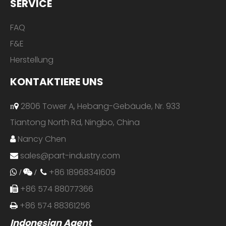
SERVICE
FAQ
F&E
Herstellung
KONTAKTIERE UNS
2806 Tower A, Hebang-Gebäude, Nr. 933
n
Tiantong North Rd, Ningbo, China
Nancy Chen

sales@part-industry.com

+86 18968341609
 /
 /

+86 574 88077366

+86 574 88361256

Indonesian Agent