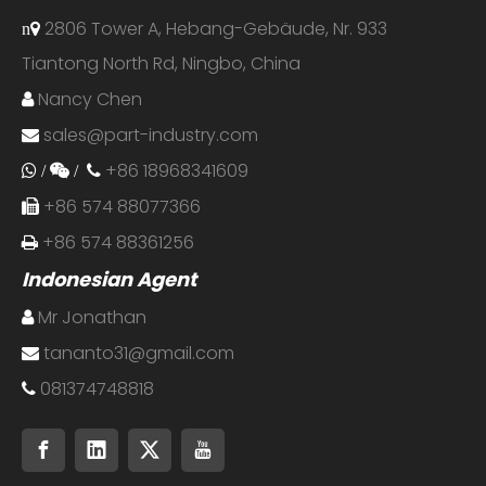
2806 Tower A, Hebang-Gebäude, Nr. 933
n
Tiantong North Rd, Ningbo, China
Nancy Chen

sales@part-industry.com

+86 18968341609
 /
 /

+86 574 88077366

+86 574 88361256

Indonesian Agent
Mr Jonathan

tananto31@gmail.com

081374748818
