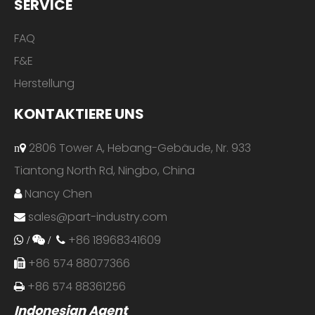
SERVICE
FAQ
F&E
Herstellung
KONTAKTIERE UNS
2806 Tower A, Hebang-Gebäude, Nr. 933
n
Tiantong North Rd, Ningbo, China
Nancy Chen

sales@part-industry.com

+86 18968341609
 /
 /

+86 574 88077366

+86 574 88361256

Indonesian Agent