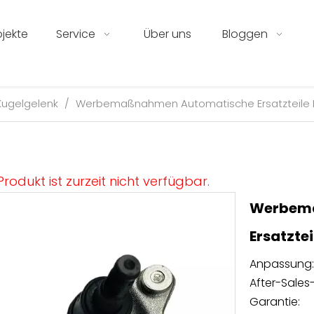
ojekte
Service
Über uns
Bloggen
Kugelgelenk
/
Werbemaßnahmen Automatische Ersatzteile B
Produkt ist zurzeit nicht verfügbar.
Werbem
Ersatzte
Anpassung:
After-Sales-
Garantie: