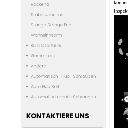
können
Rackend
Inspek
Stabilisator Link
Stange Stange End
Wahnsinnsarm
Kunststoffteile
Gummiteile
Andere
Automatisch -Hub -Schrauben
Auto Hub Bolt
Automatisch -Hub -Schrauben
KONTAKTIERE UNS