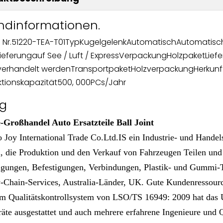
ndinformationen.
 Nr.
51220-TEA-T01
Typ
Kugelgelenk
Automatisch
Automatisc
Lieferung
auf See / Luft / Express
Verpackung
Holzpaket
Liefe
verhandelt werden
Transportpaket
Holzverpackung
Herkunf
tionskapazität
500, 000PCs/Jahr
g
Großhandel Auto Ersatzteile Ball Joint
 Joy International Trade Co.Ltd.IS ein Industrie- und Hande
, die Produktion und den Verkauf von Fahrzeugen Teilen un
igungen, Befestigungen, Verbindungen, Plastik- und Gummi-
-Chain-Services, Australia-Länder, UK. Gute Kundenressour
m Qualitätskontrollsystem von LSO/TS 16949: 2009 hat das Unt
räte ausgestattet und auch mehrere erfahrene Ingenieure und Qua