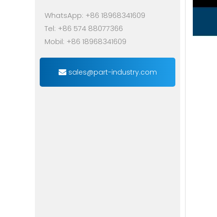
WhatsApp: +86 18968341609
Tel: +86 574 88077366
Mobil: +86 18968341609
sales@part-industry.com