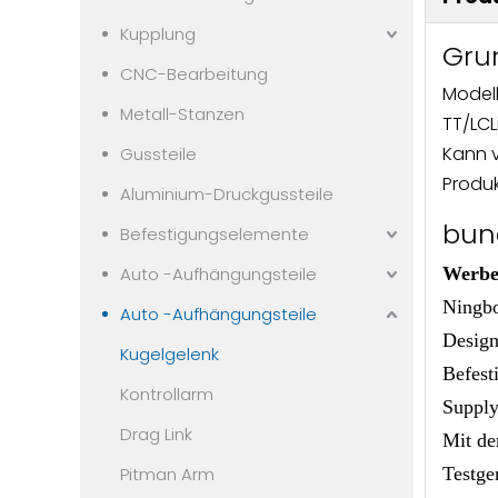
Kupplung
Gru
CNC-Bearbeitung
Modell
Metall-Stanzen
TT/LC
Kann 
Gussteile
Produk
Aluminium-Druckgussteile
bun
Befestigungselemente
Auto -Aufhängungsteile
Werbe-
Ningbo
Auto -Aufhängungsteile
Design
Kugelgelenk
Befest
Kontrollarm
Supply
Drag Link
Mit de
Pitman Arm
Testge