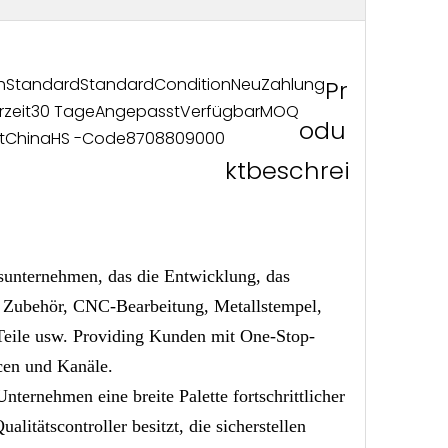
h
Standard
Standard
Condition
Neu
Zahlung
Pr
rzeit
30 Tage
Angepasst
Verfügbar
MOQ
odu
t
China
HS -Code
8708809000
ktbeschrei
lsunternehmen, das die Entwicklung, das
d Zubehör, CNC-Bearbeitung, Metallstempel,
Teile usw. Providing Kunden mit One-Stop-
cen und Kanäle.
ernehmen eine breite Palette fortschrittlicher
litätscontroller besitzt, die sicherstellen