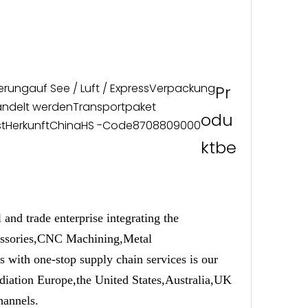
ferung
auf See / Luft / Express
Verpackung
Pr
andelt werden
Transportpaket
odu
t
Herkunft
China
HS -Code
8708809000
ktbe
trade enterprise integrating the
cessories,CNC Machining,Metal
 with one-stop supply chain services is our
adiation Europe,the United States,Australia,UK
hannels.