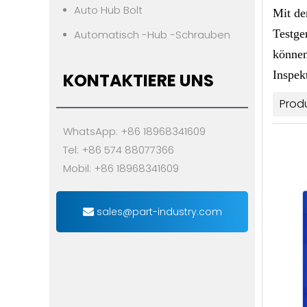
Auto Hub Bolt
Mit de
Testge
Automatisch -Hub -Schrauben
können
Inspek
KONTAKTIERE UNS
Prod
WhatsApp: +86 18968341609
Tel: +86 574 88077366
Mobil: +86 18968341609
sales@part-industry.com