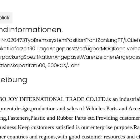
lick
ndinformationen.
 Nr.
020473
Typ
Bremssystem
Position
Front
Zahlung
TT/LC
Lie
aket
Lieferzeit
30 Tage
Angepasst
Verfügbar
MOQ
Kann verh
erpackung
Spezifikation
Angepasst
Warenzeichen
Angepass
tionskapazität
500, 000PCs/Jahr
reibung
 JOY INTERNATIONAL TRADE CO.LTD.is an industrial and 
pment,design,production and sales of Vehicles Parts and Ac
ng,Fasteners,Plastic and Rubber Parts etc.Providing customers
usiness.Keep customers satisfied is our enterprise purpose.R
her countries and regions,with good customer resources and c