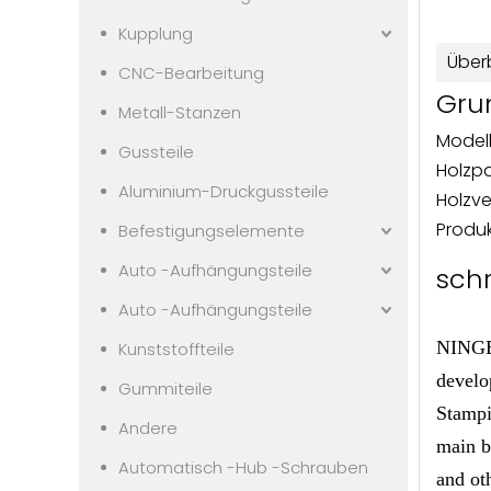
Kupplung
Überb
CNC-Bearbeitung
Gru
Metall-Stanzen
Modell
Gussteile
Holzp
Aluminium-Druckgussteile
Holzv
Produk
Befestigungselemente
Auto -Aufhängungsteile
sch
Auto -Aufhängungsteile
NINGBO
Kunststoffteile
develo
Gummiteile
Stampi
Andere
main b
Automatisch -Hub -Schrauben
and ot