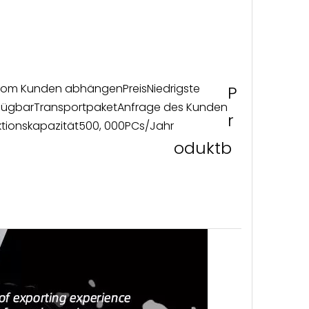
om Kunden abhängen
Preis
Niedrigste
P
fügbar
Transportpaket
Anfrage des Kunden
r
tionskapazität
500, 000PCs/Jahr
oduktb