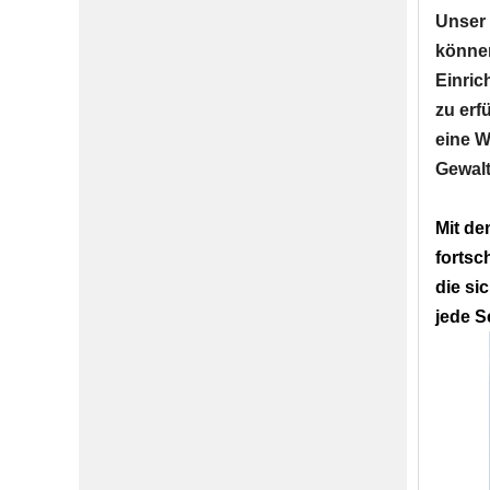
Unser 
können
Einric
zu erf
eine W
Gewalt
Mit de
fortsc
die si
jede S