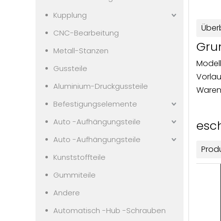
Kupplung
Überb
CNC-Bearbeitung
Gru
Metall-Stanzen
Modell
Gussteile
Vorlau
Aluminium-Druckgussteile
Waren
Befestigungselemente
Auto -Aufhängungsteile
esc
Auto -Aufhängungsteile
Prod
Kunststoffteile
Gummiteile
Andere
Automatisch -Hub -Schrauben