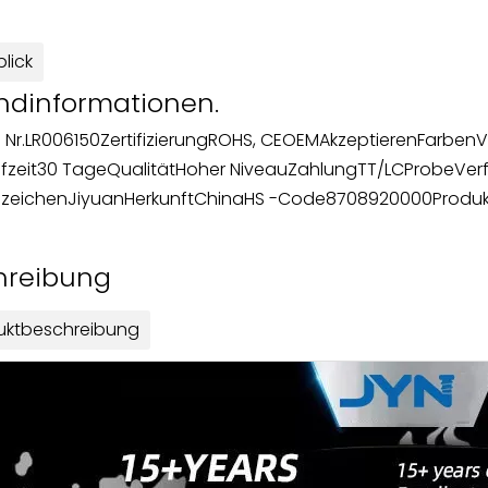
lick
ndinformationen.
 Nr.
LR006150
Zertifizierung
ROHS, CE
OEM
Akzeptieren
Farben
V
fzeit
30 Tage
Qualität
Hoher Niveau
Zahlung
TT/LC
Probe
Ver
zeichen
Jiyuan
Herkunft
China
HS -Code
8708920000
Produk
hreibung
uktbeschreibung