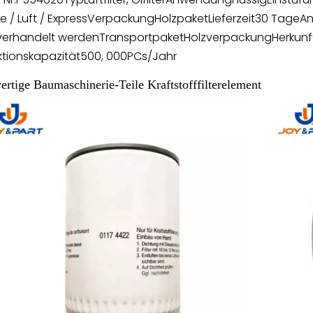
e / Luft / Express
Verpackung
Holzpaket
Lieferzeit
30 Tage
An
verhandelt werden
Transportpaket
Holzverpackung
Herkunf
tionskapazität
500, 000PCs/Jahr
rtige Baumaschinerie-Teile Kraftstofffilterelement