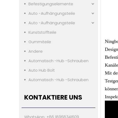
Befestigungselemente
Auto -Aufhängungsteile
Auto -Aufhängungsteile
Kunststoffteile
Ningbo
Gummiteile
Design
Andere
Befest
Automatisch -Hub -Schrauben
Kanäle
Auto Hub Bolt
Mit de
Automatisch -Hub -Schrauben
Testge
können
KONTAKTIERE UNS
Inspek
WhatsApp: +86 18968341609