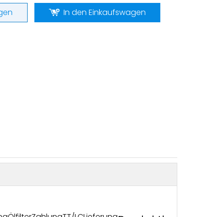
gen
In den Einkaufswagen
ng
Ölfilter
Zahlung
TT/LC
Lieferung