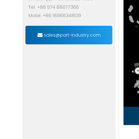
Tel: +86 574 88077366
Mobil: +86 18968341609
sales@part-industry.com