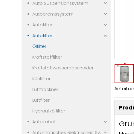
Auto Suspensionssystem
Autobremssystem
Autofilter
Autofilter
Ölfilter
Kraftstofffilter
Kraftstoffwasserabscheider
Kühlfilter
Anteil an
Lufttrockner
Luftfilter
Prod
Hydraulikölfilter
Autokabel
Gru
Automatisches elektrisches System
Modell