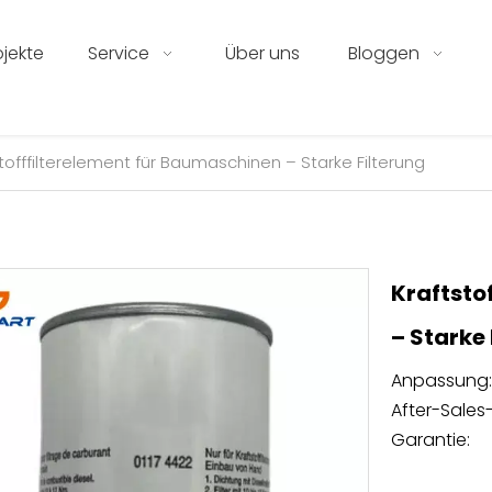
ojekte
Service
Über uns
Bloggen
tofffilterelement für Baumaschinen – Starke Filterung
Kraftsto
– Starke
Anpassung:
After-Sales-
Garantie: