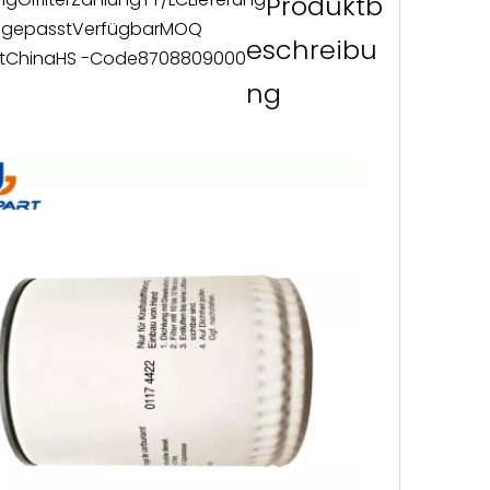
Produktb
gepasst
Verfügbar
MOQ
eschreibu
t
China
HS -Code
8708809000
ng