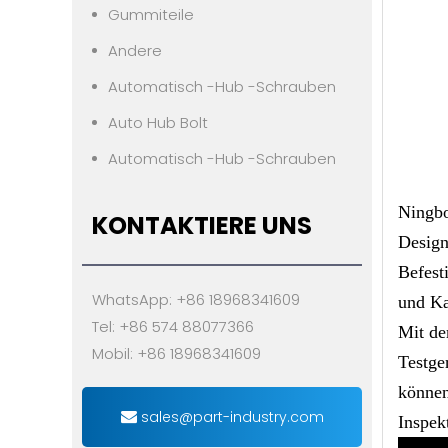
Gummiteile
Andere
Automatisch -Hub -Schrauben
Auto Hub Bolt
Automatisch -Hub -Schrauben
Ningbo
KONTAKTIERE UNS
Design
Befest
WhatsApp: +86 18968341609
und Ka
Tel: +86 574 88077366
Mit de
Mobil: +86 18968341609
Testge
können
sales@part-industry.com
Inspek