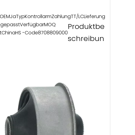
OEM
Ja
Typ
Kontrollarm
Zahlung
TT/LC
Lieferung
gepasst
Verfügbar
MOQ
Produktbe
t
China
HS -Code
8708809000
schreibun