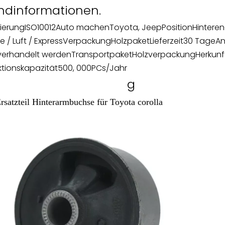
ndinformationen.
zierung
ISO10012
Auto machen
Toyota, Jeep
Position
Hinteren
e / Luft / Express
Verpackung
Holzpaket
Lieferzeit
30 Tage
An
verhandelt werden
Transportpaket
Holzverpackung
Herkunf
tionskapazität
500, 000PCs/Jahr
g
rsatzteil Hinterarmbuchse für Toyota corolla