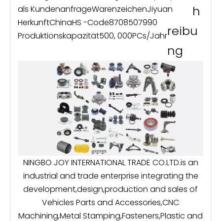
h
als Kundenanfrage
Warenzeichen
Jiyuan
Herkunft
China
HS -Code
8708507990
reibu
Produktionskapazität
500, 000PCs/Jahr
ng
NINGBO JOY INTERNATIONAL TRADE CO.LTD.is an
industrial and trade enterprise integrating the
development,design,production and sales of
Vehicles Parts and Accessories,CNC
Machining,Metal Stamping,Fasteners,Plastic and