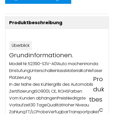
Produktbeschreibung
Überblick
Grundinformationen.
Modell Nr.
52390-S3V-A01
Auto machen
Honda
Einstufung
Unterschalleinlass
Material
Kohlefaser
Platzierung
Pro
In der Nähe des Kühlergrills des Automobils
duk
Zertifizierung
ISO9001, CE, ROHS
Farben
Vom Kunden abhängen
Preis
Niedrigste
tbes
Vorlaufzeit
30 Tage
Qualität
Hoher Niveau
c
Zahlung
TT/LC
Probe
Verfügbar
Transportpaket