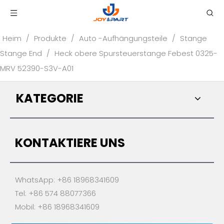
Heim
/
Produkte
/
Auto -Aufhängungsteile
/
Stange
Stange End
/
Heck obere Spursteuerstange Febest 0325-
MRV 52390-S3V-A01
KATEGORIE
KONTAKTIERE UNS
WhatsApp: +86 18968341609
Tel: +86 574 88077366
Mobil: +86 18968341609