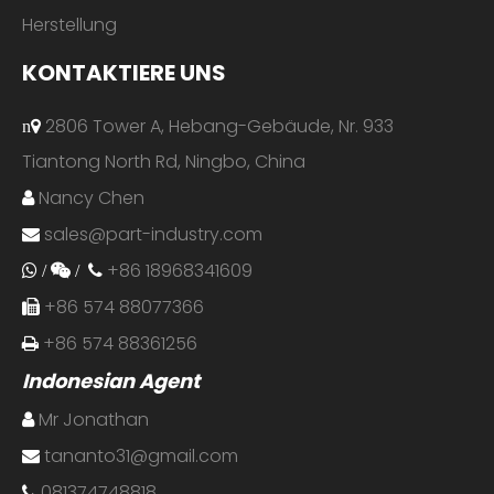
Herstellung
KONTAKTIERE UNS
2806 Tower A, Hebang-Gebäude, Nr. 933
n
Tiantong North Rd, Ningbo, China
Nancy Chen

sales@part-industry.com

+86 18968341609
 /
 /

+86 574 88077366

+86 574 88361256

Indonesian Agent
Mr Jonathan

tananto31@gmail.com

081374748818
