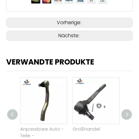
Vorherige:
Nächste:
VERWANDTE PRODUKTE
orged
Anpassbare Auto -
Großhandel
Hochw
Teile -
Großh