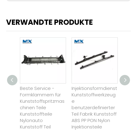
VERWANDTE PRODUKTE
m- und
Beste Service -
Injektionsformdienst
Heiße
 -PP -
Formklammern für
Kunststoffwerkzeug
Cust
rmte
Kunststoffspritzmas
e
Rotorfi
 für
chinen Teile
benutzerdefinierter
Land 
n
Kunststoffteile
Teil Fabrik Kunststoff
Defen
Nylonauto
ABS PP PON Nylon
Kunststoff Teil
Injektionsteile