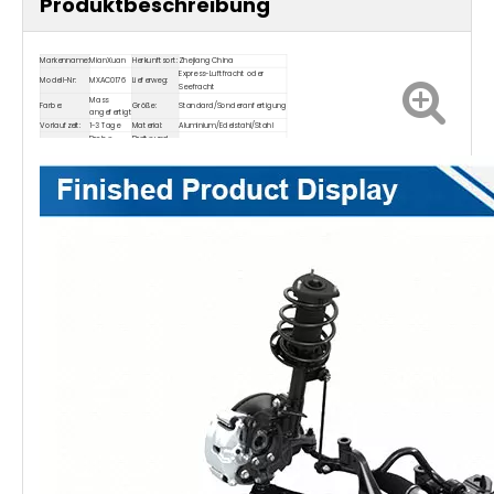
Produktbeschreibung
Markenname:
MianXuan
Herkunftsort:
Zhejiang China
Express-Luftfracht oder
Modell-Nr:
MXAC0176
Lieferweg:
Seefracht
Mass
Farbe:
Größe:
Standard/Sonderanfertigung
angefertigt
Vorlaufzeit:
1-3 Tage
Material:
Aluminium/Edelstahl/Stahl
Probe
Breite und
Probe:
Mass angefertigt
annehmen
Dicke:
OEM:
Akzeptieren
Verpackung:
Kundenwunsch