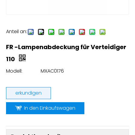
Anteil an:
FR -Lampenabdeckung für Verteidiger
110
Modell:
MXAC0176
erkundigen
In den Einkaufswagen