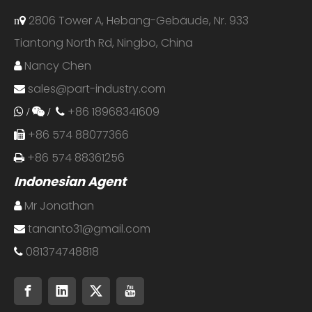
2806 Tower A, Hebang-Gebäude, Nr. 933
n
Tiantong North Rd, Ningbo, China
Nancy Chen

sales@part-industry.com

+86 18968341609
 /
 /

+86 574 88077366

+86 574 88361256

Indonesian Agent
Mr Jonathan

tananto31@gmail.com

081374748818
