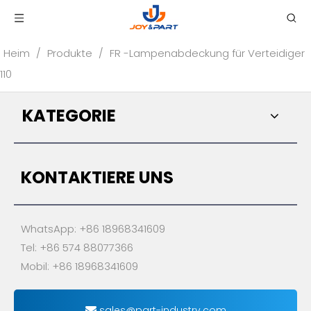
Heim
/
Produkte
/
FR -Lampenabdeckung für Verteidiger
110
KATEGORIE
KONTAKTIERE UNS
WhatsApp: +86 18968341609
Tel: +86 574 88077366
Mobil: +86 18968341609
sales@part-industry.com