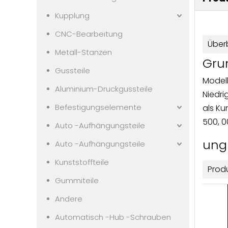
Kupplung
CNC-Bearbeitung
Überb
Metall-Stanzen
Gru
Gussteile
Modell
Aluminium-Druckgussteile
Niedri
Befestigungselemente
als K
500, 
Auto -Aufhängungsteile
ung
Auto -Aufhängungsteile
Kunststoffteile
Prod
Gummiteile
Andere
Automatisch -Hub -Schrauben