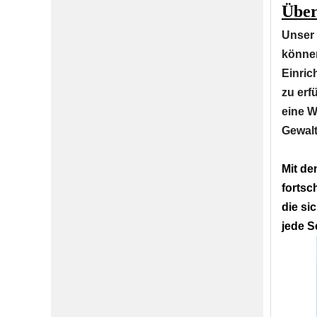
Über
Unser 
können
Einric
zu erf
eine W
Gewalt
Mit de
fortsc
die si
jede S