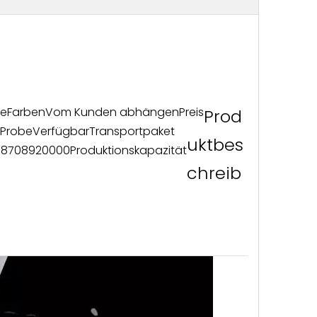
ge
Farben
Vom Kunden abhängen
Preis
Prod
Probe
Verfügbar
Transportpaket
uktbes
e
8708920000
Produktionskapazität
chreib