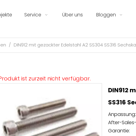
ojekte
Service
Über uns
Bloggen
ben
/
DIN912 mit gezackter Edelstahl A2 SS304 SS316 Sechsk
Produkt ist zurzeit nicht verfügbar.
DIN912 m
SS316 S
Anpassung:
After-Sales-
Garantie: