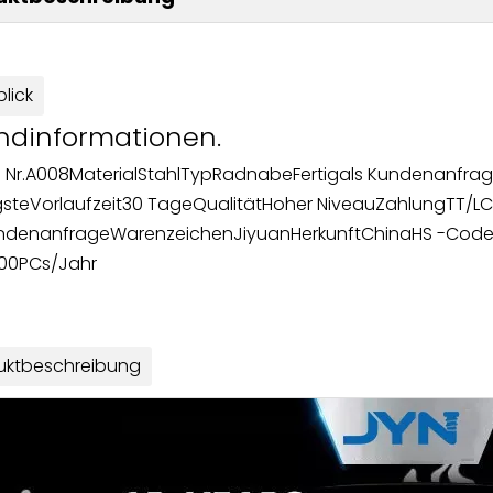
lick
ndinformationen.
 Nr.
A008
Material
Stahl
Typ
Radnabe
Fertig
als Kundenanfra
gste
Vorlaufzeit
30 Tage
Qualität
Hoher Niveau
Zahlung
TT/LC
undenanfrage
Warenzeichen
Jiyuan
Herkunft
China
HS -Cod
000PCs/Jahr
uktbeschreibung