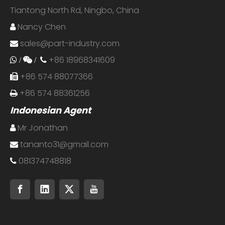
Tiantong North Rd, Ningbo, China
Nancy Chen

sales@part-industry.com

+86 18968341609
 /
 /

+86 574 88077366

+86 574 88361256

Indonesian Agent
Mr Jonathan

tananto31@gmail.com

081374748818
