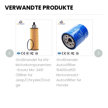
VERWANDTE PRODUKTE
Großhandel für Kfz-
Großhandel
Custom
ter
Motorkomponenten
Autoölfilter
Motorr
satz-
-Ersatz Mo-349-
15400raft01
Motorr
Ölfilter für
Motorersatz-
BN125 
Jeep/Chrysler/Dod
Autoölfilter für
Ninja
ge
Honda