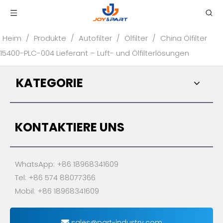
Heim
/
Produkte
/
Autofilter
/
Ölfilter
/
China Ölfilter
15400-PLC-004 Lieferant – Luft- und Ölfilterlösungen
KATEGORIE
KONTAKTIERE UNS
WhatsApp: +86 18968341609
Tel: +86 574 88077366
Mobil: +86 18968341609
sales@part-industry.com