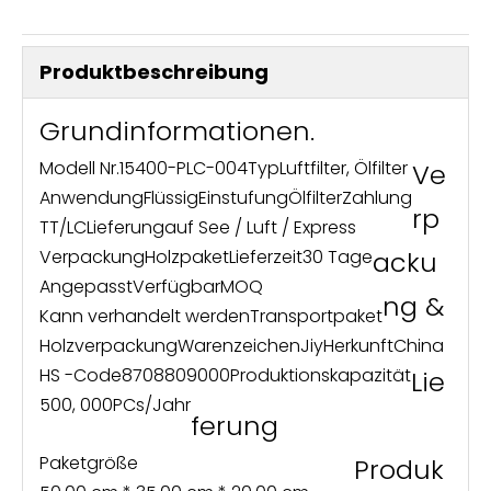
Produktbeschreibung
Grundinformationen.
Modell Nr.
15400-PLC-004
Typ
Luftfilter, Ölfilter
Ve
Anwendung
Flüssig
Einstufung
Ölfilter
Zahlung
rp
TT/LC
Lieferung
auf See / Luft / Express
Verpackung
Holzpaket
Lieferzeit
30 Tage
acku
Angepasst
Verfügbar
MOQ
ng &
Kann verhandelt werden
Transportpaket
Holzverpackung
Warenzeichen
Jiy
Herkunft
China
HS -Code
8708809000
Produktionskapazität
Lie
500, 000PCs/Jahr
ferung
Paketgröße
Produk