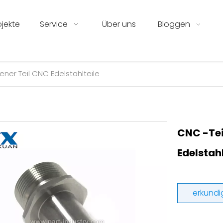
ojekte
Service
Über uns
Bloggen
ner Teil CNC Edelstahlteile
CNC -Tei
Edelstah
erkundi