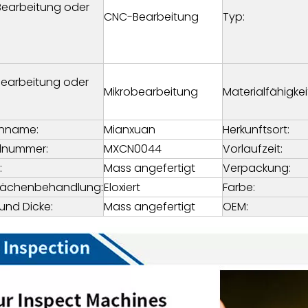
earbeitung oder
CNC-Bearbeitung
Typ:
bearbeitung oder
Mikrobearbeitung
Materialfähigkei
nname:
Mianxuan
Herkunftsort:
lnummer:
MXCN0044
Vorlaufzeit:
:
Mass angefertigt
Verpackung:
lächenbehandlung:
Eloxiert
Farbe:
 und Dicke:
Mass angefertigt
OEM: