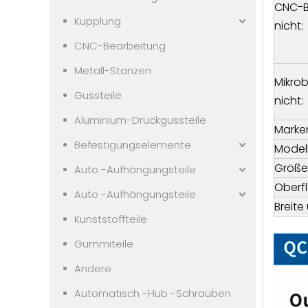
CNC-B
Kupplung
nicht:
CNC-Bearbeitung
Metall-Stanzen
Mikro
Gussteile
nicht:
Aluminium-Druckgussteile
Marke
Befestigungselemente
Model
Größe
Auto -Aufhängungsteile
Oberf
Auto -Aufhängungsteile
Breite
Kunststoffteile
Gummiteile
Andere
Automatisch -Hub -Schrauben