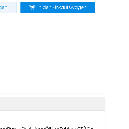
gen
In den Einkaufswagen
ung
Flüssig
Einstufung
Ölfilter
Zahlung
TT/LC