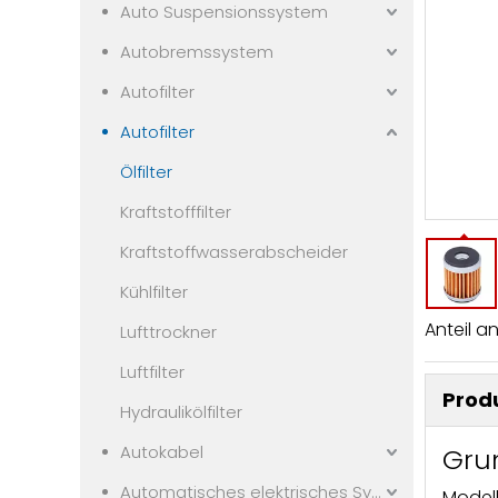
Auto Suspensionssystem
Autobremssystem
Autofilter
Autofilter
Ölfilter
Kraftstofffilter
Kraftstoffwasserabscheider
Kühlfilter
Anteil an
Lufttrockner
Luftfilter
Prod
Hydraulikölfilter
Autokabel
Gru
Automatisches elektrisches System
Modell