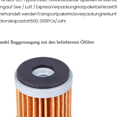
ung
auf See / Luft / Express
Verpackung
Holzpaket
Lieferzeit
3
verhandelt werden
Transportpaket
Holzverpackung
Herkunf
tionskapazität
500, 000PCs/Jahr
ndel Baggersaugung mit den beliebtesten Ölfilter