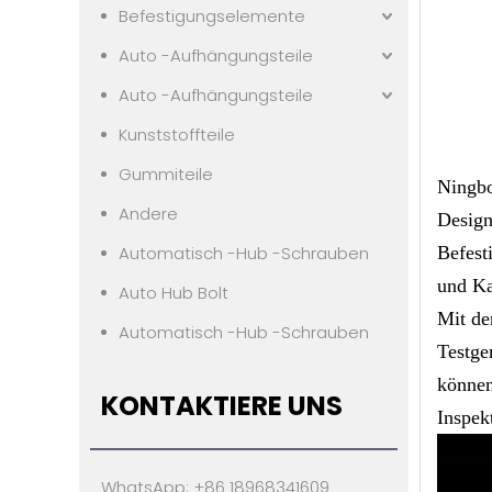
Befestigungselemente
Auto -Aufhängungsteile
Auto -Aufhängungsteile
Kunststoffteile
Gummiteile
Ningbo
Andere
Design
Automatisch -Hub -Schrauben
Befest
und Ka
Auto Hub Bolt
Mit de
Automatisch -Hub -Schrauben
Testge
können
KONTAKTIERE UNS
Inspek
WhatsApp: +86 18968341609