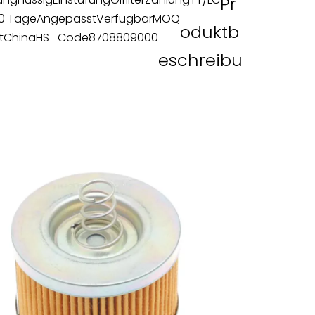
Pr
0 Tage
Angepasst
Verfügbar
MOQ
oduktb
t
China
HS -Code
8708809000
eschreibu