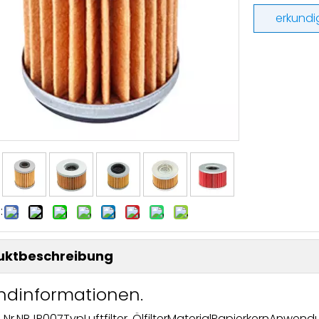
erkundi
:
uktbeschreibung
ndinformationen.
 Nr.
NBJP007
Typ
Luftfilter, Ölfilter
Material
Papierkern
Anwend