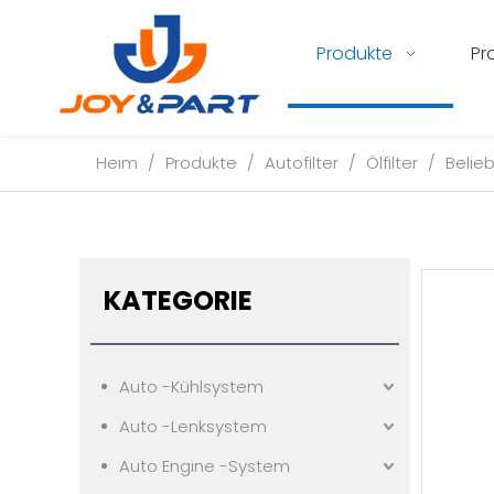
Produkte
Pr
Heim
/
Produkte
/
Autofilter
/
Ölfilter
/
Belie
KATEGORIE
Auto -Kühlsystem
Auto -Lenksystem
Auto Engine -System