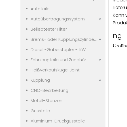
Liefer
Autoteile
Kann 
Autoübertragungssystem
Produk
Beliebtester Filter
ng
Brems- oder Kupplungszylindern
Großha
Diesel -Gabelstapler -LKW
Fahrzeugteile und Zubehör
Heißverkaufskugel Joint
Kupplung
CNC-Bearbeitung
Metall-Stanzen
Gussteile
Aluminium-Druckgussteile