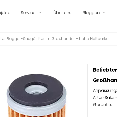
ojekte
Service
Über uns
Bloggen
bter Bagger-Saugölfilter im Großhandel – hohe Haltbarkeit
Beliebte
Großhand
Anpassung:
After-Sales-
Garantie: