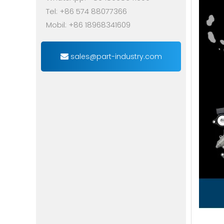
Tel: +86 574 88077366
Mobil: +86 18968341609
sales@part-industry.com